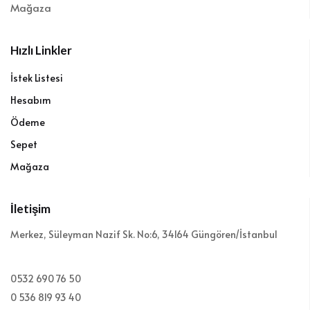
Mağaza
Hızlı Linkler
İstek Listesi
Hesabım
Ödeme
Sepet
Mağaza
İletişim
Merkez, Süleyman Nazif Sk. No:6, 34164 Güngören/İstanbul
0532 690 76 50
0 536 819 93 40