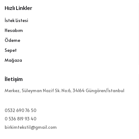
Hızlı Linkler
İstek Listesi
Hesabım
Ödeme
Sepet
Mağaza
İletişim
Merkez, Süleyman Nazif Sk. No:6, 34164 Güngören/İstanbul
0532 690 76 50
0 536 819 93 40
birkimtekstil@gmail.com